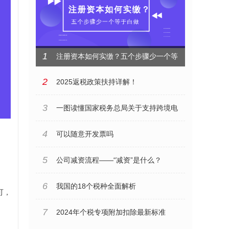
1
注册资本如何实缴？五个步骤少一个等
于白做
2
2025返税政策扶持详解！
3
一图读懂国家税务总局关于支持跨境电
商出口海外仓发展出口退（免）税有关
4
可以随意开发票吗
事项的公告
5
公司减资流程——“减资”是什么？
6
我国的18个税种全面解析
可，
7
2024年个税专项附加扣除最新标准