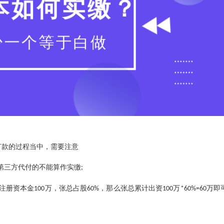
打款的过程当中，需要注意
第三方代付的不能算作实缴
;
注册资本金
万，张总占股
，那么张总累计出资
万
万即
100
60%
100
*60%=60