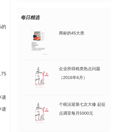
吗？
每日精选
%的
商标的45大类
企业所得税类热点问题
75
（2016年6月）
申请
个税法迎第七次大修 起征
申请
点调至每月5000元