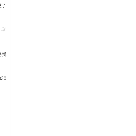
成了
，举
要就
30