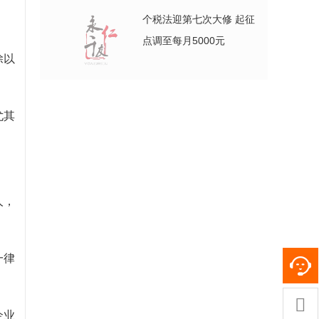
个税法迎第七次大修 起征
点调至每月5000元
除以
尤其
人，
一律

企业